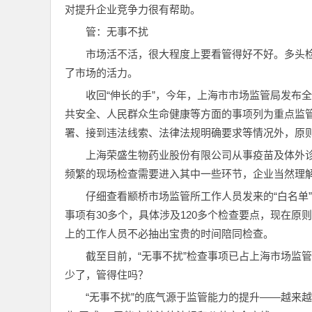
对提升企业竞争力很有帮助。
管：无事不扰
市场活不活，很大程度上要看管得好不好。多头
了市场的活力。
收回“伸长的手”，今年，上海市市场监管局发布
共安全、人民群众生命健康等方面的事项列为重点监管
署、接到违法线索、法律法规明确要求等情况外，原
上海荣盛生物药业股份有限公司从事疫苗及体外
频繁的现场检查需要进入其中一些环节，企业当然理
仔细查看颛桥市场监管所工作人员发来的“白名单”
事项有30多个，具体涉及120多个检查要点，现在
上的工作人员不必抽出宝贵的时间陪同检查。
截至目前，“无事不扰”检查事项已占上海市场监
少了，管得住吗？
“无事不扰”的底气源于监管能力的提升——越来