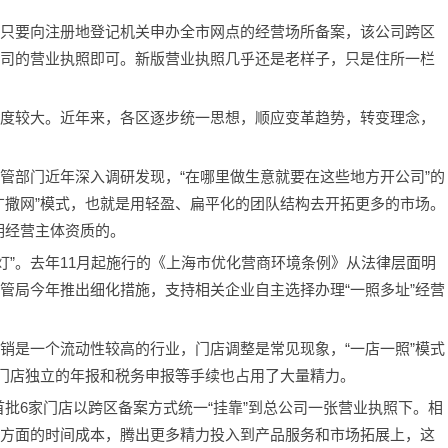
，只要向注册地登记机关申办全市网点的经营场所备案，该公司跨区
公司的营业执照即可。新版营业执照几乎还是老样子，只是住所一栏
难度较大。近年来，各区逐步统一思想，顺应变革趋势，转变理念，
监管部门近年深入调研发现，“在哪里做生意就要在这些地方开公司”的
“广撒网”模式，也就是用轻盈、扁平化的团队结构去开拓更多的市场。
明经营主体资质的。
灯”。去年11月起施行的《上海市优化营商环境条例》从法律层面明
监管局今年推出细化措施，支持相关企业自主选择办理“一照多址”经营
展销是一个流动性较高的行业，门店调整是常见现象，“一店一照”模式
家门店独立的年报和税务申报等手续也占用了大量精力。
批6家门店以跨区备案方式统一“挂靠”到总公司一张营业执照下。相
记方面的时间成本，腾出更多精力投入到产品服务和市场拓展上，这