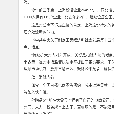
海。
今年前三季度，上海新设企业264977户，同比增
1000人拥有119户企业，比去年多2户，继续位居全国
这是对营商环境最直接的肯定，上海这份持久的
理高效流动的能力。
《中共中央关于制定国民经济和社会发展第十五
点、堵点。
“持续扩大对内对外开放，关键是扫除人为的堵点
南表示，这对市场监管执法水平提出了更高要求，不仅
理顺市场机制、放开市场准入、鼓励公平竞争，确保
放：消除内卷
如今，全国直播电商零售额约一成由上海贡献。
济驶入快车道。
孙晚晶5年前在大零号湾拥有了自己的电商公司
公司，人力、税务成本上去了，更麻烦的是，不能沿用
行那边出状况了”。