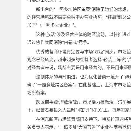
新出台的“一照多址跨区备案”消除了她们的焦虑
的经营场所就不需要单独申办营业执照，“挂靠”到总
加了“（一照多址企业）”。
这种“放活”涉及经营主体的跨区流动，以往推进
通过协作共同消除“内卷式”竞争。
优秀的营商环境肯定要与市场“呼吸”同步。市场
观念已经转变，越来越多的经营者选择“轻装上阵”的
对经营者来说，场所主要是用来经营的，不是用来证
法制体系的与时俱进，也为优化营商环境开了“绿
确了“一照多址跨区备案”，在此基础上，上海市市场
场所备案。
跨区商事登记“放活”后，市场活力被激活。汽车
下，经营者要投入大量时间在“开”和“关”上，每年每
在浦东新区市场监管部门支持下，特斯拉迅速将首
关负责人表示，“一照多址”大幅节省了企业在商事登