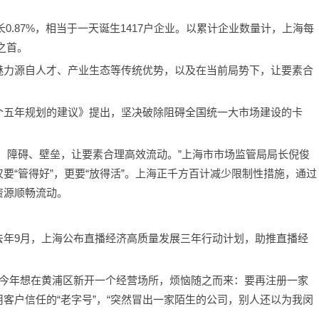
长0.87%，相当于一天诞生1417户企业。以累计企业数量计，上海每
之首。
魅力源自人才、产业生态等传统优势，以及在当前局势下，让要素合
个五年规划的建议》提出，坚决破除阻碍全国统一大市场建设的卡
、障碍、壁垒，让要素合理高效流动。”上海市市场监管局局长倪俊
要“管得好”，更要“放得活”。上海正千方百计减少限制性措施，通过
资源顺畅流动。
去年9月，上海公布直播经济高质量发展三年行动计划，助推直播经
，今年想在黄浦区新开一个经营场所，烦恼随之而来：要再注册一家
客户信任的“老字号”，“突然冒出一家陌生的公司，别人还以为我闵