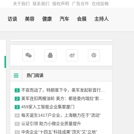
关于我们
联系我们
版权声明
广告合作
在线投稿
访谈
美容
健康
汽车
会展
主持人
热门阅读
不宣而战了，特朗普下令，美军发起斩首行动，英法德俄集体失声
1
美军连扣两艘油轮 美方：都是委内瑞拉“影子舰队”
2
459家人工智能企业集聚厦门
3
每天诞生1417户企业，上海魅力在于“流动”
4
认证引领 助力小微企业质量提升
5
中央企业“十四五”科技成果“顶天”又“立地”
6