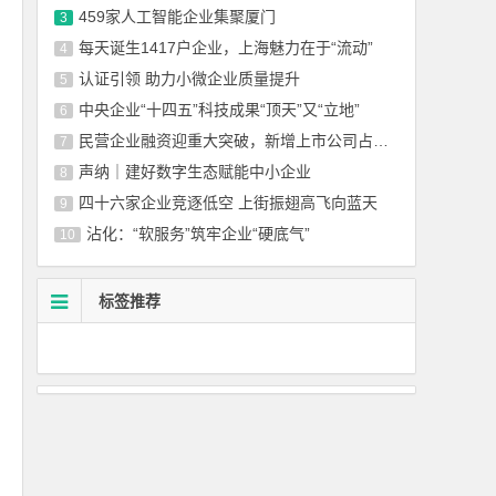
459家人工智能企业集聚厦门
3
每天诞生1417户企业，上海魅力在于“流动”
4
认证引领 助力小微企业质量提升
5
中央企业“十四五”科技成果“顶天”又“立地”
6
民营企业融资迎重大突破，新增上市公司占比超86%
7
声纳｜建好数字生态赋能中小企业
8
四十六家企业竞逐低空 上街振翅高飞向蓝天
9
沾化：“软服务”筑牢企业“硬底气”
10
标签推荐