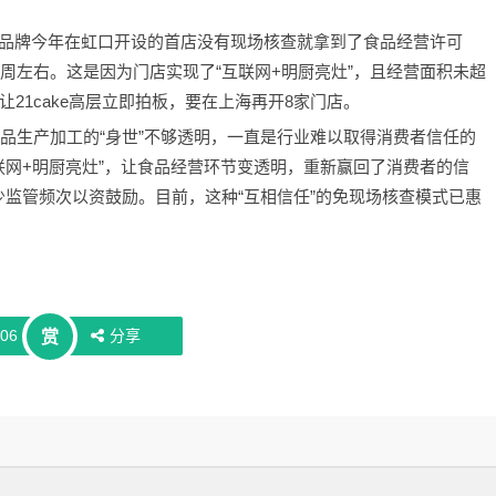
触。该品牌今年在虹口开设的首店没有现场核查就拿到了食品经营许可
周左右。这是因为门店实现了“互联网+明厨亮灶”，且经营面积未超
21cake高层立即拍板，要在上海再开8家门店。
食品生产加工的“身世”不够透明，一直是行业难以取得消费者信任的
联网+明厨亮灶”，让食品经营环节变透明，重新赢回了消费者的信
监管频次以资鼓励。目前，这种“互相信任”的免现场核查模式已惠
506
分享
赏