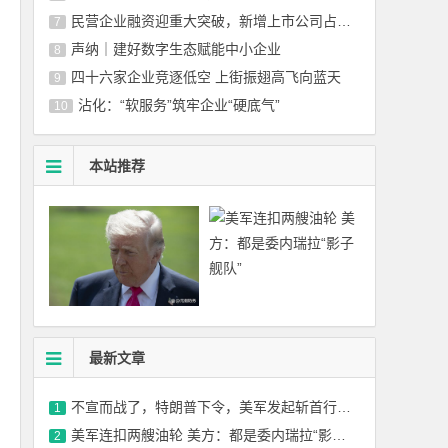
民营企业融资迎重大突破，新增上市公司占比超86%
7
声纳｜建好数字生态赋能中小企业
8
四十六家企业竞逐低空 上街振翅高飞向蓝天
9
沾化：“软服务”筑牢企业“硬底气”
10
本站推荐
最新文章
不宣而战了，特朗普下令，美军发起斩首行动，英法德俄集体失声
1
美军连扣两艘油轮 美方：都是委内瑞拉“影子舰队”
2