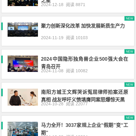
之星”
2024-12-18
阅读 8871
NEW
聚力创新深化改革 加快发展新质生产力
2024-11-19
阅读 10103
NEW
2024中国隐形独角兽企业500强大会在
青岛召开
2024-11-08
阅读 10082
NEW
南阳方城王文辉哭诉冤屈律师拍案还原
真相 战友呼吁义愤填膺同案怒爆惊天黑
2024-10-28
阅读 22077
NEW
马力全开！3037家规上企业“假期”变“工
期”