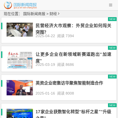
现在位置：
国际新闻商报
> 财经
NEW
民营经济大市观察：外贸企业如何闯关
突围？
2025-04-22
阅读 7394
NEW
让更多企业在新领域新赛道跑出“加速
度”
2025-03-19
阅读 8686
NEW
英资企业密集访华聚焦智能制造合作
2025-01-16
阅读 8008
NEW
17家企业获数智化转型“标杆之星”“升级