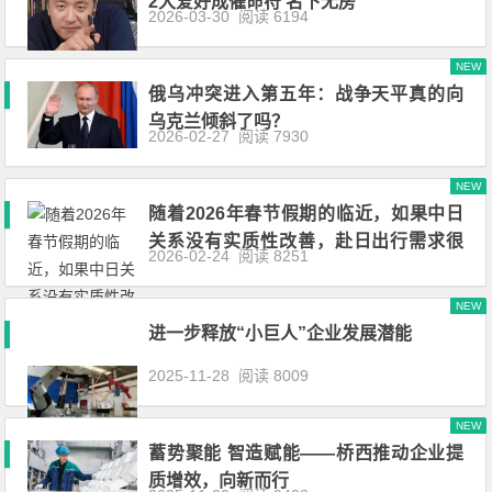
2大爱好成催命符 名下无房
2026-03-30
阅读 6194
NEW
俄乌冲突进入第五年：战争天平真的向
乌克兰倾斜了吗？
2026-02-27
阅读 7930
NEW
随着2026年春节假期的临近，如果中日
关系没有实质性改善，赴日出行需求很
2026-02-24
阅读 8251
难
NEW
进一步释放“小巨人”企业发展潜能
2025-11-28
阅读 8009
NEW
蓄势聚能 智造赋能——桥西推动企业提
质增效，向新而行