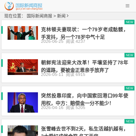
现在位置：
国际新闻商报
> 新闻
NEW
克林顿夫妻现状：一个79岁老成骷髅，
手发抖，另一个78岁中气十足
2026-06-25
阅读 4237
NEW
朝鲜宪法迎来大改革！平壤坚持了78年
的道路，要被金正恩亲手放弃了
2026-05-11
阅读 6915
NEW
突然投靠印度，向中国索回港口99年使
用权，中方：赔偿金一分不能少！
2026-04-16
阅读 5205
NEW
张雪峰去世不到2天，私生活越扒越有，