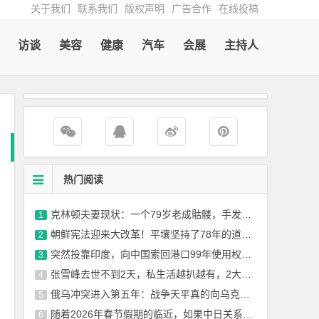
关于我们
联系我们
版权声明
广告合作
在线投稿
访谈
美容
健康
汽车
会展
主持人
热门阅读
克林顿夫妻现状：一个79岁老成骷髅，手发抖，另一个78岁中气十足
1
朝鲜宪法迎来大改革！平壤坚持了78年的道路，要被金正恩亲手放弃了
2
突然投靠印度，向中国索回港口99年使用权，中方：赔偿金一分不能少！
3
张雪峰去世不到2天，私生活越扒越有，2大爱好成催命符 名下无房
4
俄乌冲突进入第五年：战争天平真的向乌克兰倾斜了吗？
5
随着2026年春节假期的临近，如果中日关系没有实质性改善，赴日出行需求很难
6