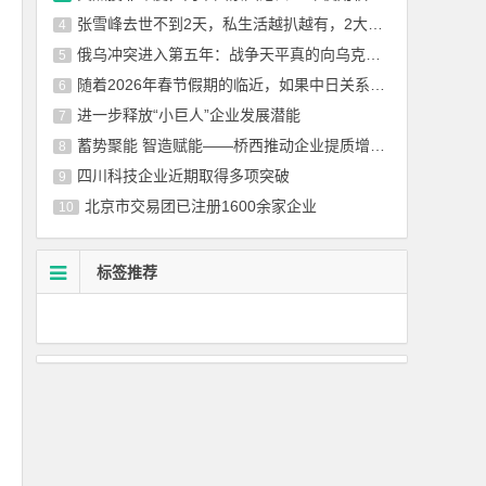
张雪峰去世不到2天，私生活越扒越有，2大爱好成催命符 名下无房
4
俄乌冲突进入第五年：战争天平真的向乌克兰倾斜了吗？
5
随着2026年春节假期的临近，如果中日关系没有实质性改善，赴日出行需求很难
6
进一步释放“小巨人”企业发展潜能
7
蓄势聚能 智造赋能——桥西推动企业提质增效，向新而行
8
四川科技企业近期取得多项突破
9
北京市交易团已注册1600余家企业
10
标签推荐