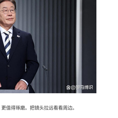
＂更值得琢磨。把镜头拉远看看周边。