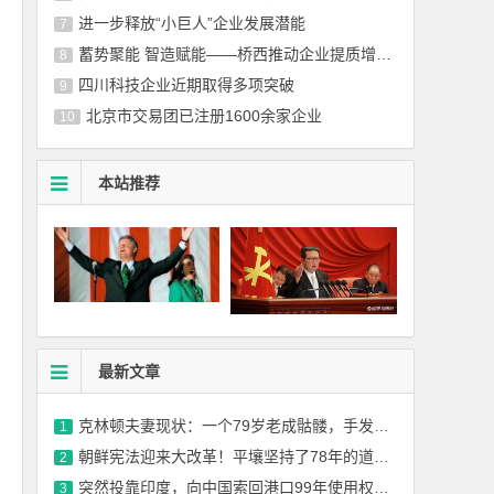
进一步释放“小巨人”企业发展潜能
7
蓄势聚能 智造赋能——桥西推动企业提质增效，向新而行
8
四川科技企业近期取得多项突破
9
北京市交易团已注册1600余家企业
10
本站推荐
最新文章
克林顿夫妻现状：一个79岁老成骷髅，手发抖，另一个78岁中气十足
1
朝鲜宪法迎来大改革！平壤坚持了78年的道路，要被金正恩亲手放弃了
2
突然投靠印度，向中国索回港口99年使用权，中方：赔偿金一分不能少！
3