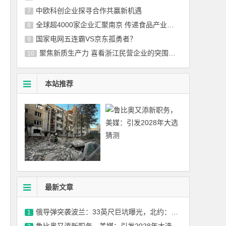
中欧科创企业探寻合作共赢新机遇
7
全球超4000家企业汇聚南京 传递食品产业发展新潮流
8
国家电网五连霸VS京东孤勇者？
9
聚焦新质生产力 喜看浙江民营企业的突围与担当
10
本站推荐
最新文章
俄导弹突袭波兰：33英尺巨坑曝光，北约：这是核威慑！
1
鲁比奥又添新职务，美媒：引发2028年大选猜测