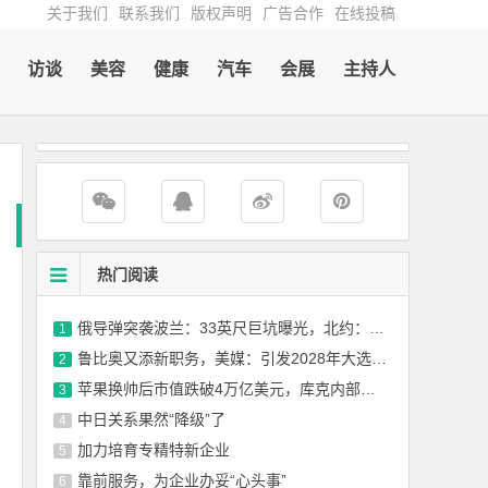
关于我们
联系我们
版权声明
广告合作
在线投稿
访谈
美容
健康
汽车
会展
主持人
热门阅读
俄导弹突袭波兰：33英尺巨坑曝光，北约：这是核威慑！
1
鲁比奥又添新职务，美媒：引发2028年大选猜测
2
苹果换帅后市值跌破4万亿美元，库克内部讲话披露卸任原因
3
中日关系果然“降级”了
4
加力培育专精特新企业
5
靠前服务，为企业办妥“心头事”
6