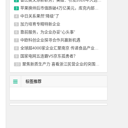
2
苹果换帅后市值跌破4万亿美元，库克内部讲话披露卸任原因
3
中日关系果然“降级”了
4
加力培育专精特新企业
5
靠前服务，为企业办妥“心头事”
6
中欧科创企业探寻合作共赢新机遇
7
全球超4000家企业汇聚南京 传递食品产业发展新潮流
8
国家电网五连霸VS京东孤勇者？
9
聚焦新质生产力 喜看浙江民营企业的突围与担当
10
标签推荐