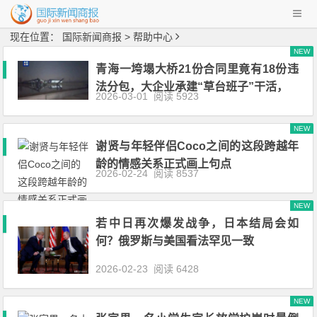
现在位置：
国际新闻商报
> 帮助中心
NEW
青海一垮塌大桥21份合同里竟有18份违
法分包，大企业承建“草台班子”干活，
2026-03-01
阅读 5923
NEW
谢贤与年轻伴侣Coco之间的这段跨越年
龄的情感关系正式画上句点
2026-02-24
阅读 8537
NEW
若中日再次爆发战争，日本结局会如
何？俄罗斯与美国看法罕见一致
2026-02-23
阅读 6428
NEW