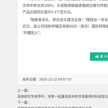
次命中率达到100%；大规格渗碳轴承钢成功替代传
产品比例同比提升6.3个百分点。
“销售是龙头，抓住龙头摆活全身！”围绕这一信
近日，该公司绿色特钢还亮相2025（南京）国际特
“开疆拓土”。
看
8
发布日期：2025-12-22 09:07:57
上一篇：
浙商研究专家呼吁，培育一批兼具技术和市场素养的科技型
下一篇：