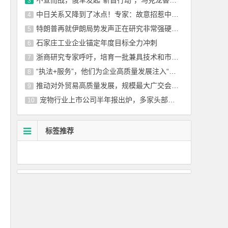
3
中日关系又降到了冰点！专家：故意招惹中国，其实别有用心
4
特朗普再就伊朗局势发声正在研究非常强硬的选项
5
石家庄工业企业锚定年度目标全力冲刺
6
浙商研究专家呼吁，培育一批兼具技术和市场素养的科技型企业家
7
“执法+服务”，他们为企业高质量发展注入“政能量”
8
推动对外贸易高质量发展，规模最大广交会创新味浓
9
宠物行业上市公司半年报出炉，多家头部企业表现亮眼
10
标签推荐