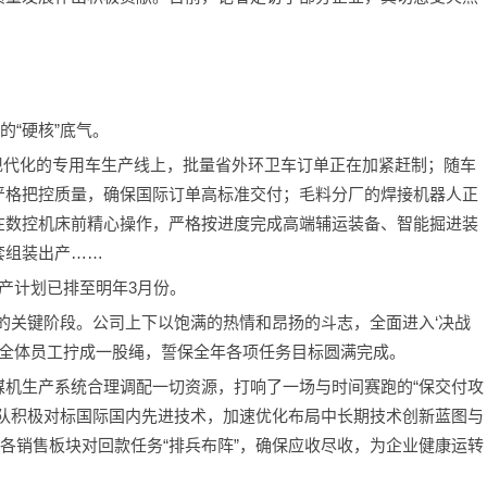
的“硬核”底气。
：现代化的专用车生产线上，批量省外环卫车订单正在加紧赶制；随车
严格把控质量，确保国际订单高标准交付；毛料分厂的焊接机器人正
在数控机床前精心操作，严格按进度完成高端辅运装备、智能掘进装
套组装出产……
产计划已排至明年3月份。
的关键阶段。公司上下以饱满的热情和昂扬的斗志，全面进入‘决战
司全体员工拧成一股绳，誓保全年各项任务目标圆满完成。
煤机生产系统合理调配一切资源，打响了一场与时间赛跑的“保交付攻
团队积极对标国际国内先进技术，加速优化布局中长期技术创新蓝图与
，各销售板块对回款任务“排兵布阵”，确保应收尽收，为企业健康运转