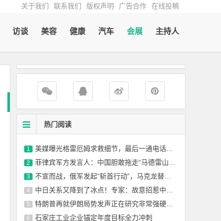
关于我们
联系我们
版权声明
广告合作
在线投稿
访谈
美容
健康
汽车
会展
主持人
热门阅读
美媒曝光格雷厄姆求救细节，最后一通电话打给了秘书
1
菲律宾军方发言人：中国胆敢拖走“马德雷山”号，就会用致命武器攻击中国
2
不宣而战，俄军发起“斩首行动”，马克龙替中俄发声，俄夸奖特朗普？
3
中日关系又降到了冰点！专家：故意招惹中国，其实别有用心
4
特朗普再就伊朗局势发声正在研究非常强硬的选项
5
石家庄工业企业锚定年度目标全力冲刺
6