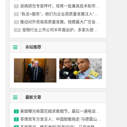
浙商研究专家呼吁，培育一批兼具技术和市场素养的科技型企业家
7
“执法+服务”，他们为企业高质量发展注入“政能量”
8
推动对外贸易高质量发展，规模最大广交会创新味浓
9
宠物行业上市公司半年报出炉，多家头部企业表现亮眼
10
本站推荐
最新文章
美媒曝光格雷厄姆求救细节，最后一通电话打给了秘书
1
菲律宾军方发言人：中国胆敢拖走“马德雷山”号，就会用致命武器攻击中国
2
不宣而战，俄军发起“斩首行动”，马克龙替中俄发声，俄夸奖特朗普？