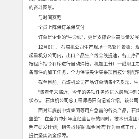
的奋斗图景。
与时间赛跑
全员上阵保订单保交付
订单是企业的“生命线”，更是支撑企业高质量发展
12月8日， 石煤机公司生产现场一派繁忙景象
起重机分公司内，出口产品生产线全线提速，各工序
按程序指令有序进行自动焊接，机加工分厂一线职工
备部件的加工任务，全力保障央企集采项目按计划配
截至目前，石煤机公司产品订单储备4亿多元，生
“随着年末临近，今年的各项任务均进入最后冲刺
状态’。”石煤机公司总工程师杨阳向记者介绍，该公
面对年底前中煤集团等用户急需的各类产品，石
坚战”；在全力冲刺年度经营目标的同时，技术研发
明年研发计划；销售战线将“现金回流”作为重点工作
提供坚实资金保障。